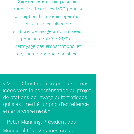
Service clé en main pour les
municipalités et les MRC pour la
conception, la mise en opération
et la mise en place de
stations de lavage automatisées,
pour un contrôle 24/7 du
nettoyage des embarcations, et
ce, sans personnel sur place.
« Marie-Christine a su propulser nos
idées vers la concrétisation du projet
de stations de lavage automatisées,
qui s'est mérité un prix d'excellence
en environnement ».
- Peter Manning, Président des
Municipalités riveraines du lac